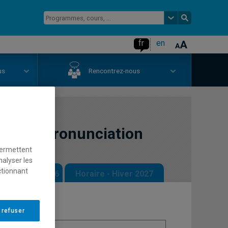
fr
en
us
Rencontrez-nous
nglish Pronunciation
permettent
nalyser les
ctionnant
 - Automne 2026
Horaire - Hiver 2027
 refuser