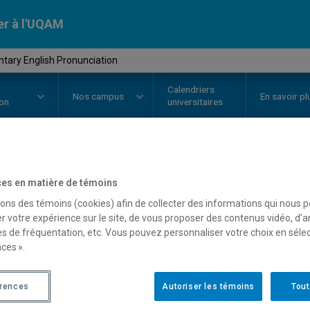
er à l'UQAM
tary English Pronunciation
Calendriers
Nos
campus
En savoir pl
ion
universitaires
OURS
//
ANG2112
-
Elementary E
es en matière de témoins
sons des témoins (cookies) afin de collecter des informations qui nous 
r votre expérience sur le site, de vous proposer des contenus vidéo, d’a
es de fréquentation, etc. Vous pouvez personnaliser votre choix en séle
Description
Horaire - Été 2026
Horaire
ces ».
érences
Autoriser les témoins
Tout