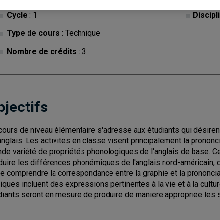
Cycle
: 1
Discipl
Type de cours
: Technique
Nombre de crédits
: 3
bjectifs
cours de niveau élémentaire s'adresse aux étudiants qui désiren
anglais. Les activités en classe visent principalement la prononc
nde variété de propriétés phonologiques de l'anglais de base. 
duire les différences phonémiques de l'anglais nord-américain, d
de comprendre la correspondance entre la graphie et la prononciati
tiques incluent des expressions pertinentes à la vie et à la cultu
diants seront en mesure de produire de manière appropriée les 