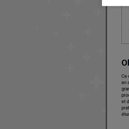
O
Ce 
en 
gra
pro
et 
pra
étu