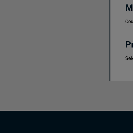
M
Cou
P
Sel