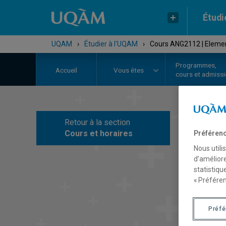
Étudi
UQAM
›
Étudier à l'UQAM
›
Cours ANG2112 | Elemen
Programmes,
Accueil
Vous êtes
cours et admiss
Retour à la section
C
Cours et horaires
Préférenc
Nous utili
d’améliore
statistiqu
« Préféren
Préf