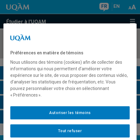
FR
EN
Étudier à l'UQAM
COURS
//
ANG2151
Speech Perception I
Préférences en matière de témoins
Nous utilisons des témoins (cookies) afin de collecter des
informations qui nous permettent d’améliorer votre
Description du cours
expérience sur le site, de vous proposer des contenus vidéo,
d’analyser les statistiques de fréquentation, etc. Vous
Horaire - Été 2026
pouvez personnaliser votre choix en sélectionnant
« Préférences ».
Horaire - Automne 2026
Autoriser les témoins
Horaire - Hiver 2027
Tout refuser