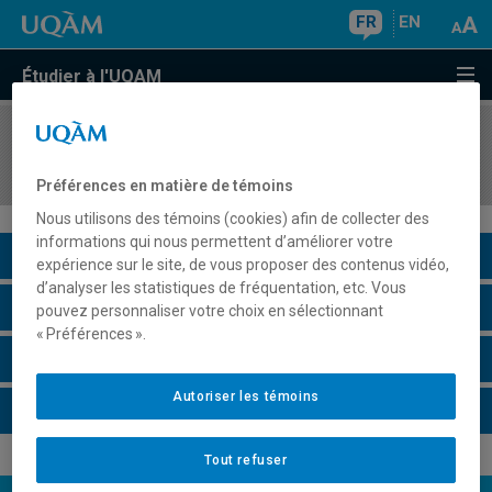
FR
EN
Étudier à l'UQAM
COURS
//
ANG2214
Elementary English Computer-Assisted Writing
Préférences en matière de témoins
Nous utilisons des témoins (cookies) afin de collecter des
informations qui nous permettent d’améliorer votre
Description du cours
expérience sur le site, de vous proposer des contenus vidéo,
d’analyser les statistiques de fréquentation, etc. Vous
Horaire - Été 2026
pouvez personnaliser votre choix en sélectionnant
« Préférences ».
Horaire - Automne 2026
Autoriser les témoins
Horaire - Hiver 2027
Tout refuser