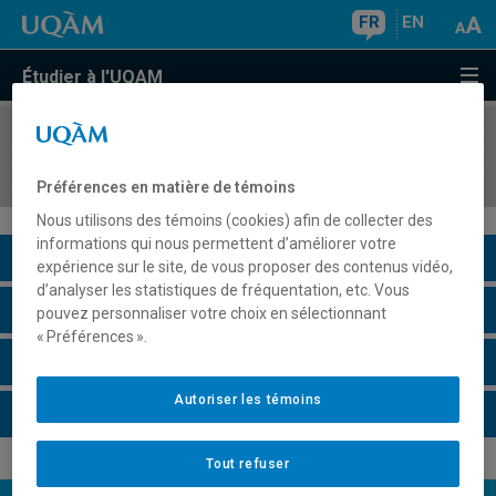
FR
EN
Étudier à l'UQAM
COURS
//
ANG3114
Intermediate English Syntax
Préférences en matière de témoins
Nous utilisons des témoins (cookies) afin de collecter des
informations qui nous permettent d’améliorer votre
Description du cours
expérience sur le site, de vous proposer des contenus vidéo,
d’analyser les statistiques de fréquentation, etc. Vous
Horaire - Été 2026
pouvez personnaliser votre choix en sélectionnant
« Préférences ».
Horaire - Automne 2026
Autoriser les témoins
Horaire - Hiver 2027
Tout refuser