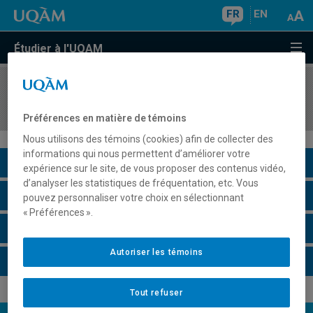
FR
EN
Étudier à l'UQAM
COURS
//
ANG3152
Pronunciation II
Préférences en matière de témoins
Nous utilisons des témoins (cookies) afin de collecter des
informations qui nous permettent d’améliorer votre
Description du cours
expérience sur le site, de vous proposer des contenus vidéo,
d’analyser les statistiques de fréquentation, etc. Vous
Horaire - Été 2026
pouvez personnaliser votre choix en sélectionnant
« Préférences ».
Horaire - Automne 2026
Autoriser les témoins
Horaire - Hiver 2027
Tout refuser