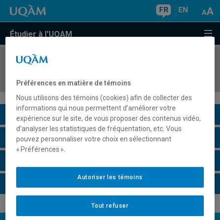
FR
EN
Étudier à l'UQAM
COURS
//
ANG4027
Advanced English Skills for Business
Préférences en matière de témoins
Nous utilisons des témoins (cookies) afin de collecter des
informations qui nous permettent d’améliorer votre
Description du cours
expérience sur le site, de vous proposer des contenus vidéo,
d’analyser les statistiques de fréquentation, etc. Vous
Horaire - Été 2026
pouvez personnaliser votre choix en sélectionnant
« Préférences ».
Horaire - Automne 2026
Autoriser les témoins
Horaire - Hiver 2027
Tout refuser