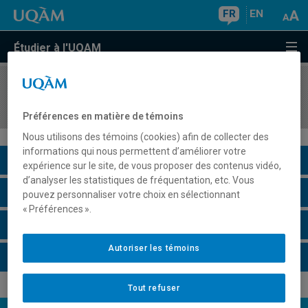
FR
EN
Étudier à l'UQAM
COURS
//
ANG4054
Writing III
Préférences en matière de témoins
Nous utilisons des témoins (cookies) afin de collecter des
informations qui nous permettent d’améliorer votre
Description du cours
expérience sur le site, de vous proposer des contenus vidéo,
d’analyser les statistiques de fréquentation, etc. Vous
Horaire - Été 2026
pouvez personnaliser votre choix en sélectionnant
« Préférences ».
Horaire - Automne 2026
Autoriser les témoins
Horaire - Hiver 2027
Tout refuser