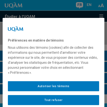
FR
EN
Étudier à l'UQAM
COURS
//
AOT3220
Recherche opérationnelle
Préférences en matière de témoins
Nous utilisons des témoins (cookies) afin de collecter des
informations qui nous permettent d’améliorer votre
Description du cours
expérience sur le site, de vous proposer des contenus vidéo,
d’analyser les statistiques de fréquentation, etc. Vous
Horaire - Été 2026
pouvez personnaliser votre choix en sélectionnant
« Préférences ».
Horaire - Automne 2026
Autoriser les témoins
Horaire - Hiver 2027
Tout refuser