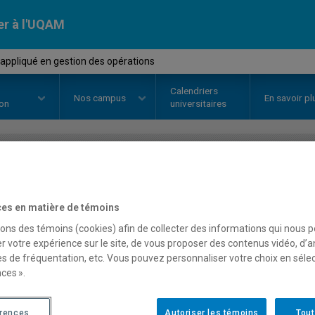
er à l'UQAM
appliqué en gestion des opérations
Calendriers
Nos
campus
En savoir pl
ion
universitaires
OURS
//
AOT4700
-
Projet appliq
es en matière de témoins
opérations
sons des témoins (cookies) afin de collecter des informations qui nous 
r votre expérience sur le site, de vous proposer des contenus vidéo, d’a
es de fréquentation, etc. Vous pouvez personnaliser votre choix en séle
Description
Horaire - Été 2026
Horaire
ces ».
érences
Autoriser les témoins
Tout