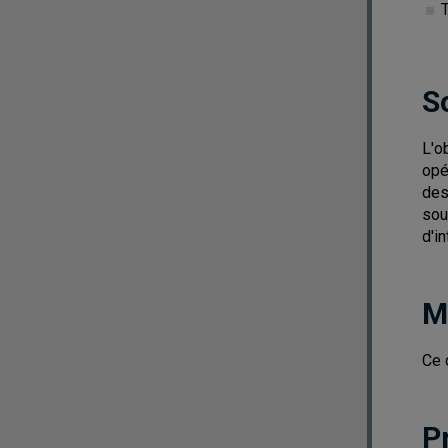
T
S
L'o
opé
des
sou
d'i
M
Ce 
P