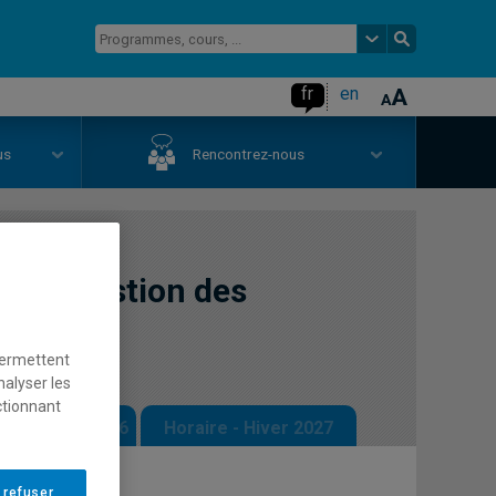
fr
en
us
Rencontrez-nous
ué en gestion des
permettent
nalyser les
ctionnant
 - Automne 2026
Horaire - Hiver 2027
 refuser