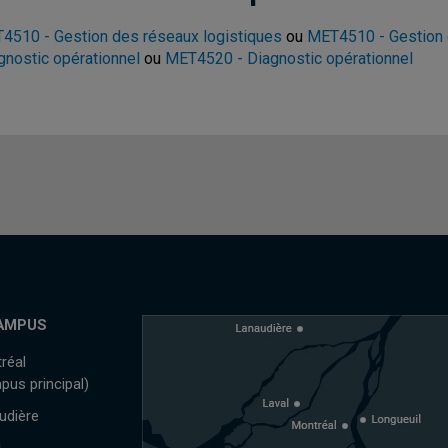
4510 - Gestion des réseaux logistiques
ou
MET4510 - Gestion 
gnostic opérationnel
ou
MET4520 - Diagnostic opérationnel
AMPUS
réal
pus principal)
udière