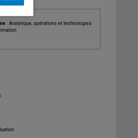
ine
: Analytique, opérations et technologies
ormation
s
luation