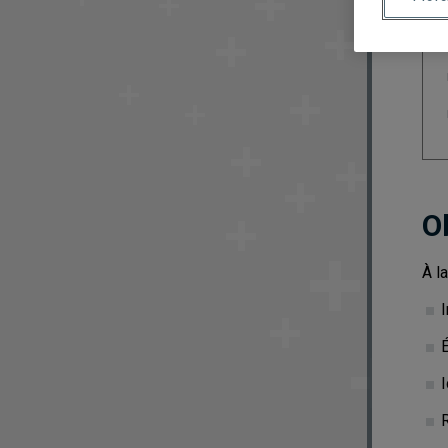
O
À l
I