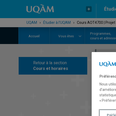
Étudi
UQAM
›
Étudier à l'UQAM
›
Cours AOT4700 | Projet 
Programmes,
Accueil
Vous êtes
cours et admiss
Retour à la section
C
Cours et horaires
Préférenc
Nous utili
d’améliore
statistiqu
« Préféren
Préf