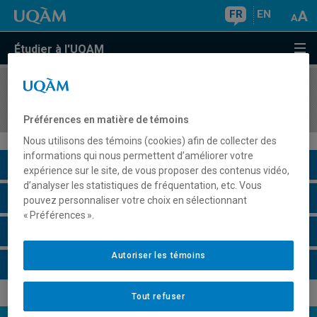
FR
EN
Étudier à l'UQAM
COURS
//
ARM2200
Activités pratiques en gestion des archives
Préférences en matière de témoins
Nous utilisons des témoins (cookies) afin de collecter des
informations qui nous permettent d’améliorer votre
Description du cours
expérience sur le site, de vous proposer des contenus vidéo,
d’analyser les statistiques de fréquentation, etc. Vous
Horaire - Été 2026
pouvez personnaliser votre choix en sélectionnant
« Préférences ».
Horaire - Automne 2026
Autoriser les témoins
Horaire - Hiver 2027
Tout refuser