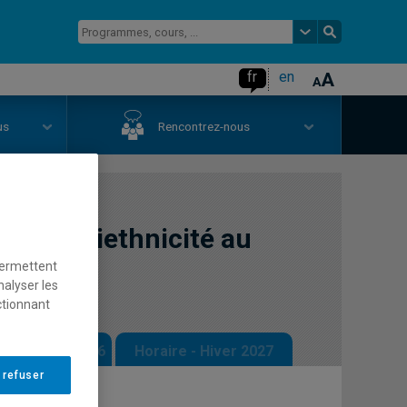
fr
en
us
Rencontrez-nous
 et pluriethnicité au
permettent
nalyser les
ctionnant
 - Automne 2026
Horaire - Hiver 2027
 refuser