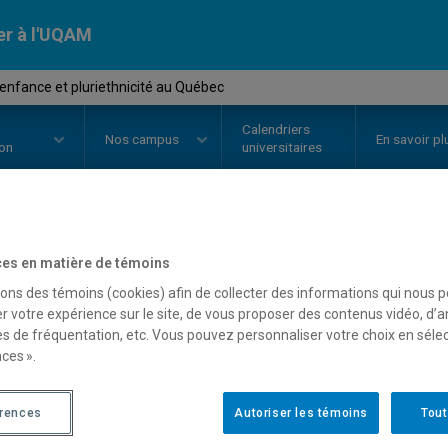
er à l'UQAM
enfance et pluriethnicité au Québec
Calendriers
Nos
campus
En savoir pl
ion
universitaires
OURS
//
ASC1347
-
Petite enfance
es en matière de témoins
sons des témoins (cookies) afin de collecter des informations qui nous 
Québec
r votre expérience sur le site, de vous proposer des contenus vidéo, d’a
es de fréquentation, etc. Vous pouvez personnaliser votre choix en séle
ces ».
Description
Horaire - Été 2026
Horaire
érences
Autoriser les témoins
Tout