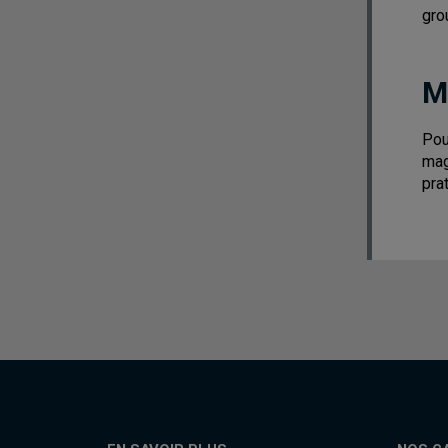
gro
M
Pou
mag
pra