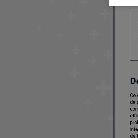
D
Ce 
de 
com
eth
pro
int
de 