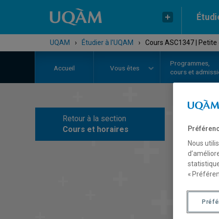
Étudi
UQAM
›
Étudier à l'UQAM
›
Cours ASC1347 | Petite 
Programmes,
Accueil
Vous êtes
cours et admiss
Retour à la section
C
Préférenc
Cours et horaires
Nous utili
d’améliore
statistiqu
« Préféren
Préf