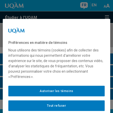
FR
EN
Étudier à l'UQAM
COURS
//
ASC2039
Éducation et condition féminine
Préférences en matière de témoins
Nous utilisons des témoins (cookies) afin de collecter des
informations qui nous permettent d’améliorer votre
Description du cours
expérience sur le site, de vous proposer des contenus vidéo,
d’analyser les statistiques de fréquentation, etc. Vous
Horaire - Été 2026
pouvez personnaliser votre choix en sélectionnant
« Préférences ».
Horaire - Automne 2026
Autoriser les témoins
Horaire - Hiver 2027
Tout refuser