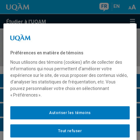
FR
EN
Étudier à l'UQAM
COURS
//
ASM2406
Stage II : Initiation à l'adaptation scolaire au
Préférences en matière de témoins
secondaire
Nous utilisons des témoins (cookies) afin de collecter des
informations qui nous permettent d’améliorer votre
expérience sur le site, de vous proposer des contenus vidéo,
Description du cours
d’analyser les statistiques de fréquentation, etc. Vous
pouvez personnaliser votre choix en sélectionnant
Horaire - Été 2026
« Préférences ».
Horaire - Automne 2026
Autoriser les témoins
Horaire - Hiver 2027
Tout refuser