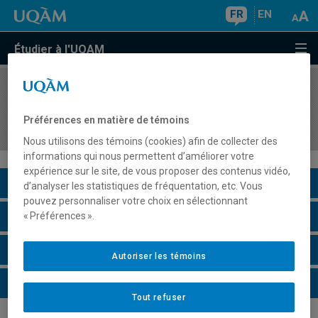
FR
EN
Étudier à l'UQAM
COURS
//
ASM4406
Stage IV Intégration à la vie professionnelle en
Préférences en matière de témoins
adaptation scolaire au secondaire.
Nous utilisons des témoins (cookies) afin de collecter des
informations qui nous permettent d’améliorer votre
expérience sur le site, de vous proposer des contenus vidéo,
Description du cours
d’analyser les statistiques de fréquentation, etc. Vous
pouvez personnaliser votre choix en sélectionnant
Horaire - Été 2026
« Préférences ».
Horaire - Automne 2026
Autoriser les témoins
Horaire - Hiver 2027
Tout refuser