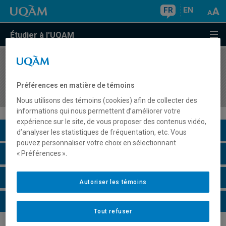
FR
EN
Étudier à l'UQAM
COURS
//
ASM6402
Activité de synthèse relative à l'enseignement en
Préférences en matière de témoins
adaptation scolaire et sociale
Nous utilisons des témoins (cookies) afin de collecter des
informations qui nous permettent d’améliorer votre
expérience sur le site, de vous proposer des contenus vidéo,
Description du cours
d’analyser les statistiques de fréquentation, etc. Vous
pouvez personnaliser votre choix en sélectionnant
Horaire - Été 2026
« Préférences ».
Horaire - Automne 2026
Autoriser les témoins
Horaire - Hiver 2027
Tout refuser