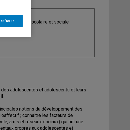
 refuser
ine
: Adaptation scolaire et sociale
 des adolescentes et adolescents et leurs
if.
 principales notions du développement des
oaffectif ; connaitre les facteurs de
ole, amis et réseaux sociaux) qui ont une
ementaux propres aux adolescentes et