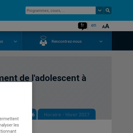
fr
en
us
Rencontrez-nous
ent de l'adolescent à
 - Automne 2026
Horaire - Hiver 2027
permettent
nalyser les
ctionnant