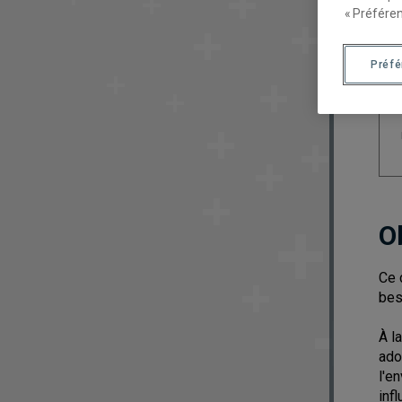
« Préféren
Préf
O
Ce 
bes
À l
ado
l'e
inf