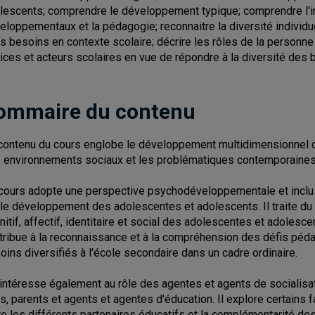
lescents; comprendre le développement typique; comprendre l'in
eloppementaux et la pédagogie; reconnaitre la diversité individu
rs besoins en contexte scolaire; décrire les rôles de la personne
rices et acteurs scolaires en vue de répondre à la diversité des
ommaire du contenu
contenu du cours englobe le développement multidimensionnel d
 environnements sociaux et les problématiques contemporaines
cours adopte une perspective psychodéveloppementale et inclusi
 le développement des adolescentes et adolescents. Il traite 
nitif, affectif, identitaire et social des adolescentes et adolesc
tribue à la reconnaissance et à la compréhension des défis péd
oins diversifiés à l'école secondaire dans un cadre ordinaire.
s'intéresse également au rôle des agentes et agents de socialisat
rs, parents et agents et agentes d'éducation. Il explore certains 
re les différents partenaires éducatifs et la complémentarité des