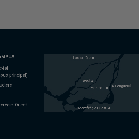
AMPUS
réal
pus principal)
udière
l
érégie-Ouest