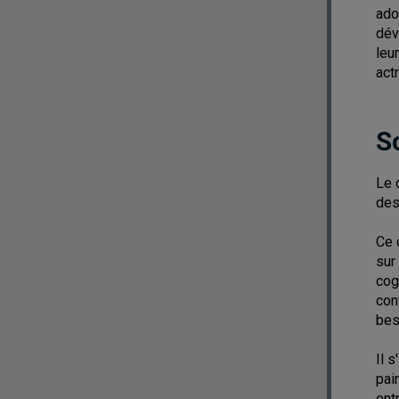
ado
dév
leu
act
S
Le 
des
Ce 
sur
cog
con
bes
Il 
pai
ent