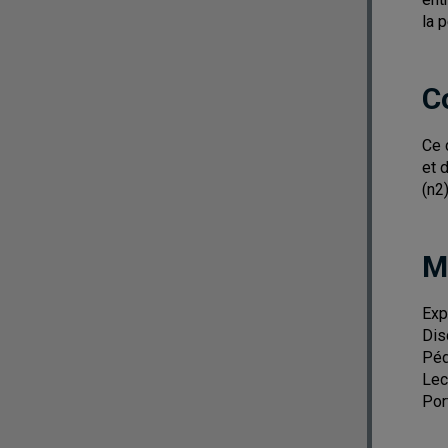
la 
C
Ce 
et 
(n2
M
Exp
Dis
Péd
Lec
Por