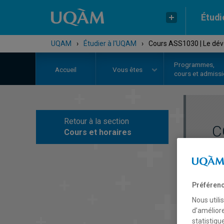
Étudi
UQAM
›
Étudier à l'UQAM
›
Cours ASS1030 | Le déve
Programmes,
Accueil
Vous êtes
cours et admiss
Retour à la section
C
Cours et horaires
Préférenc
Nous utili
d’améliore
statistiqu