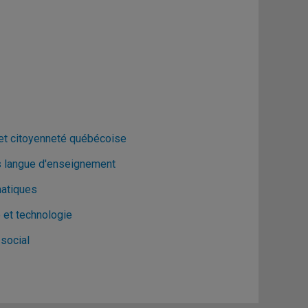
 et citoyenneté québécoise
s langue d'enseignement
matiques
 et technologie
social