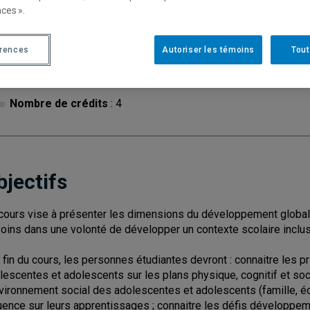
ces ».
érences
Autoriser les témoins
Tout
Cycle
: 1
Discipl
Type de cours
: Magistral
Nombre de crédits
: 4
bjectifs
cours vise à présenter les dimensions du développement global
oins dans une volonté de développer un contexte scolaire inclus
a fin du cours, les personnes étudiantes devront : connaitre les
lescentes et adolescents sur les plans physique, cognitif et soci
nvironnement social des adolescentes et adolescents (famille, éc
luence sur leurs apprentissages ; connaitre les défis développ