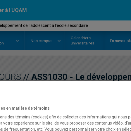
er à l'UQAM
loppement de l'adolescent à l'école secondaire
Calendriers
Nos
campus
En savoir pl
ion
universitaires
OURS
//
ASS1030
-
Le développem
l'école secondaire
es en matière de témoins
Description
Horaire - Été 2026
Horaire
sons des témoins (cookies) afin de collecter des informations qui nous 
r votre expérience sur le site, de vous proposer des contenus vidéo, d’a
es de fréquentation, etc. Vous pouvez personnaliser votre choix en séle