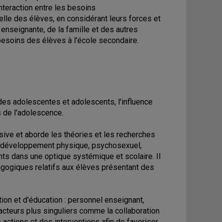
teraction entre les besoins
elle des élèves, en considérant leurs forces et
 enseignante, de la famille et des autres
 besoins des élèves à l'école secondaire.
es adolescentes et adolescents, l'influence
 de l'adolescence.
ve et aborde les théories et les recherches
du développement physique, psychosexuel,
ents dans une optique systémique et scolaire. Il
agogiques relatifs aux élèves présentant des
ion et d'éducation : personnel enseignant,
facteurs plus singuliers comme la collaboration
 actions et des interventions afin de favoriser