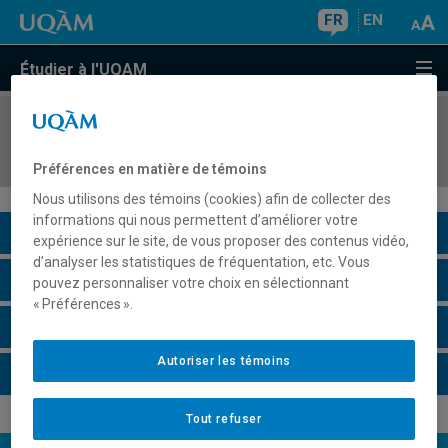
FR
EN
Étudier à l'UQAM
COURS
//
ASS2051
Enfants en difficulté d'adaptation
Préférences en matière de témoins
Nous utilisons des témoins (cookies) afin de collecter des
informations qui nous permettent d’améliorer votre
Description du cours
expérience sur le site, de vous proposer des contenus vidéo,
d’analyser les statistiques de fréquentation, etc. Vous
Horaire - Été 2026
pouvez personnaliser votre choix en sélectionnant
« Préférences ».
Horaire - Automne 2026
Autoriser les témoins
Horaire - Hiver 2027
Tout refuser