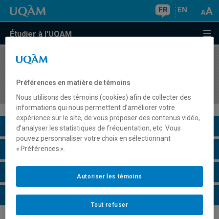
FR
EN
Étudier à l'UQAM
COURS
//
ASS2161
Gestion de la classe en adaptation scolaire au
Préférences en matière de témoins
préscolaire-primaire et au secondaire
Nous utilisons des témoins (cookies) afin de collecter des
informations qui nous permettent d’améliorer votre
expérience sur le site, de vous proposer des contenus vidéo,
Description du cours
d’analyser les statistiques de fréquentation, etc. Vous
pouvez personnaliser votre choix en sélectionnant
Horaire - Été 2026
« Préférences ».
Horaire - Automne 2026
Autoriser les témoins
Horaire - Hiver 2027
Tout refuser