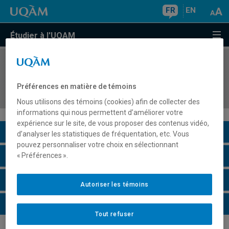
FR
EN
Étudier à l'UQAM
COURS
//
ASS2800
Difficultés d'apprentissage en lecture et écriture
Préférences en matière de témoins
au secondaire
Nous utilisons des témoins (cookies) afin de collecter des
informations qui nous permettent d’améliorer votre
expérience sur le site, de vous proposer des contenus vidéo,
Description du cours
d’analyser les statistiques de fréquentation, etc. Vous
pouvez personnaliser votre choix en sélectionnant
Horaire - Été 2026
« Préférences ».
Horaire - Automne 2026
Autoriser les témoins
Horaire - Hiver 2027
Tout refuser