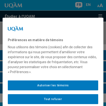
FR
EN
Étudier à l'UQAM
COURS
//
ASS4826
Intervention précoce et prévention
Préférences en matière de témoins
Nous utilisons des témoins (cookies) afin de collecter des
informations qui nous permettent d’améliorer votre
Description du cours
expérience sur le site, de vous proposer des contenus vidéo,
d’analyser les statistiques de fréquentation, etc. Vous
Horaire - Été 2026
pouvez personnaliser votre choix en sélectionnant
« Préférences ».
Horaire - Automne 2026
Autoriser les témoins
Horaire - Hiver 2027
Tout refuser