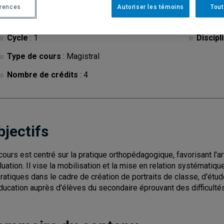
érences
Autoriser les témoins
Tout
Cycle
: 1
Discipl
Type de cours
: Magistral
Nombre de crédits
: 4
bjectifs
cours est centré sur la pratique orthopédagogique, favorisant l'a
luation. Il vise la mobilisation et la mise en relation systémati
pratiques dans le cadre de création de portraits de classe, d'étud
ducation auprès d'élèves du secondaire éprouvant des difficultés 