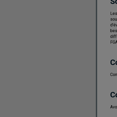
S
Les
sou
d'é
bes
dif
FGA
C
Com
C
Avo