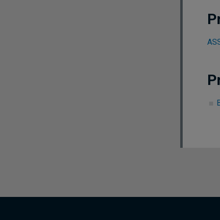
P
ASS
P