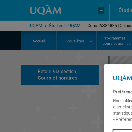
Étudi
UQAM
›
Étudier à l'UQAM
›
Cours ASS4885 | Orthod
Programmes,
Accueil
Vous êtes
cours et admiss
Retour à la section
C
Cours et horaires
Préférenc
Nous utili
d’améliore
statistiqu
« Préféren