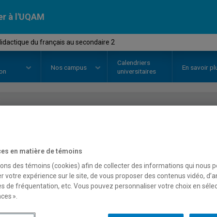
er à l'UQAM
idactique du français au secondaire 2
Calendriers
Nos
campus
En savoir pl
ion
universitaires
OURS
//
ASS4885
-
Orthodidactiq
secondaire 2
es en matière de témoins
sons des témoins (cookies) afin de collecter des informations qui nous 
r votre expérience sur le site, de vous proposer des contenus vidéo, d’a
es de fréquentation, etc. Vous pouvez personnaliser votre choix en séle
Description
Horaire - Été 2026
Horaire
ces ».