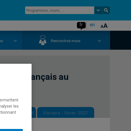
fr
en
us
Rencontrez-nous
ue du français au
permettent
nalyser les
ctionnant
 - Automne 2026
Horaire - Hiver 2027