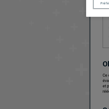
Préf
O
Ce 
éva
et 
réé