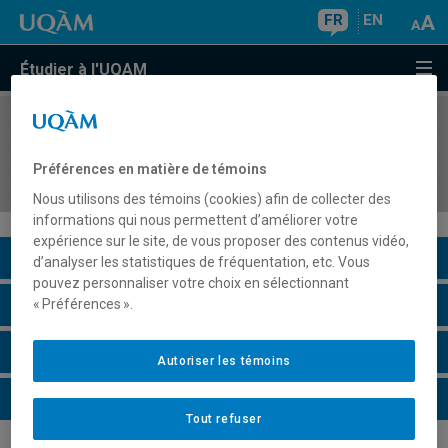
FR
EN
Étudier à l'UQAM
COURS
//
ASS6835
Difficultés en mathématiques et interventions en
Préférences en matière de témoins
classe ordinaire
Nous utilisons des témoins (cookies) afin de collecter des
informations qui nous permettent d’améliorer votre
expérience sur le site, de vous proposer des contenus vidéo,
Description du cours
d’analyser les statistiques de fréquentation, etc. Vous
pouvez personnaliser votre choix en sélectionnant
Horaire - Été 2026
« Préférences ».
Horaire - Automne 2026
Autoriser les témoins
Horaire - Hiver 2027
Tout refuser