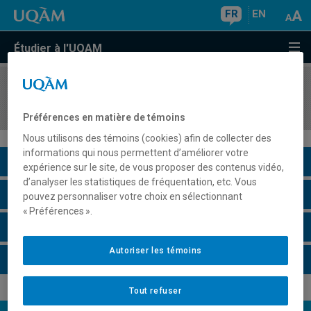
FR
EN
Étudier à l'UQAM
COURS
//
ASS7005
Enseignement individualisé: communication
Préférences en matière de témoins
Nous utilisons des témoins (cookies) afin de collecter des
informations qui nous permettent d’améliorer votre
Description du cours
expérience sur le site, de vous proposer des contenus vidéo,
d’analyser les statistiques de fréquentation, etc. Vous
Horaire - Été 2026
pouvez personnaliser votre choix en sélectionnant
« Préférences ».
Horaire - Automne 2026
Autoriser les témoins
Horaire - Hiver 2027
Tout refuser