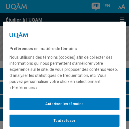
FR
EN
Étudier à l'UQAM
COURS
//
ASS7013
Enseignement adapté aux difficultés en lecture-
Préférences en matière de témoins
écriture
Nous utilisons des témoins (cookies) afin de collecter des
informations qui nous permettent d’améliorer votre
expérience sur le site, de vous proposer des contenus vidéo,
Description du cours
d’analyser les statistiques de fréquentation, etc. Vous
pouvez personnaliser votre choix en sélectionnant
Horaire - Été 2026
« Préférences ».
Horaire - Automne 2026
Autoriser les témoins
Horaire - Hiver 2027
Tout refuser