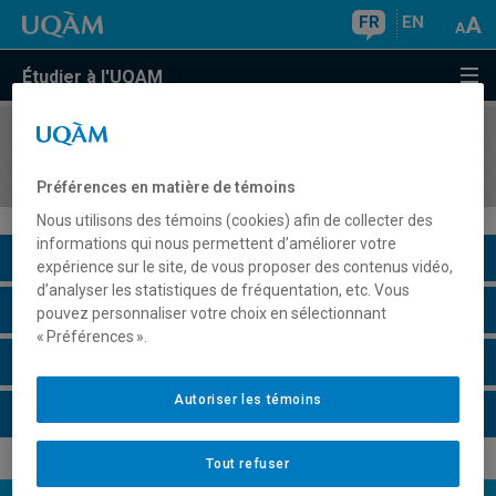
FR
EN
Étudier à l'UQAM
COURS
//
ASS7515
Succès et échec à l'école: concepts et réalités
Préférences en matière de témoins
Nous utilisons des témoins (cookies) afin de collecter des
informations qui nous permettent d’améliorer votre
Description du cours
expérience sur le site, de vous proposer des contenus vidéo,
d’analyser les statistiques de fréquentation, etc. Vous
Horaire - Été 2026
pouvez personnaliser votre choix en sélectionnant
« Préférences ».
Horaire - Automne 2026
Autoriser les témoins
Horaire - Hiver 2027
Tout refuser