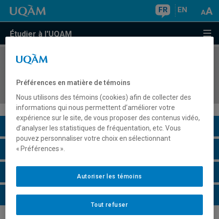
FR
EN
Étudier à l'UQAM
COURS
//
ASS800X
Activité de synthèse : difficultés d'apprentissage
Préférences en matière de témoins
en lecture-écriture ou en mathématiques
Nous utilisons des témoins (cookies) afin de collecter des
informations qui nous permettent d’améliorer votre
expérience sur le site, de vous proposer des contenus vidéo,
Description du cours
d’analyser les statistiques de fréquentation, etc. Vous
pouvez personnaliser votre choix en sélectionnant
Horaire - Été 2026
« Préférences ».
Horaire - Automne 2026
Autoriser les témoins
Horaire - Hiver 2027
Tout refuser