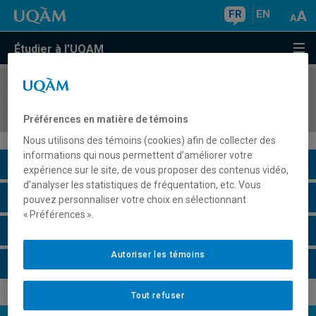
FR
EN
Étudier à l'UQAM
COURS
//
ATO8000
Séminaire de recherche en ATO
Préférences en matière de témoins
Nous utilisons des témoins (cookies) afin de collecter des
informations qui nous permettent d’améliorer votre
Description du cours
expérience sur le site, de vous proposer des contenus vidéo,
d’analyser les statistiques de fréquentation, etc. Vous
Horaire - Été 2026
pouvez personnaliser votre choix en sélectionnant
« Préférences ».
Horaire - Automne 2026
Autoriser les témoins
Horaire - Hiver 2027
Tout refuser