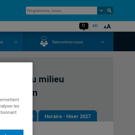
fr
en
us
Rencontrez-nous
ration du milieu
ntégration
permettent
nalyser les
ctionnant
 - Automne 2026
Horaire - Hiver 2027