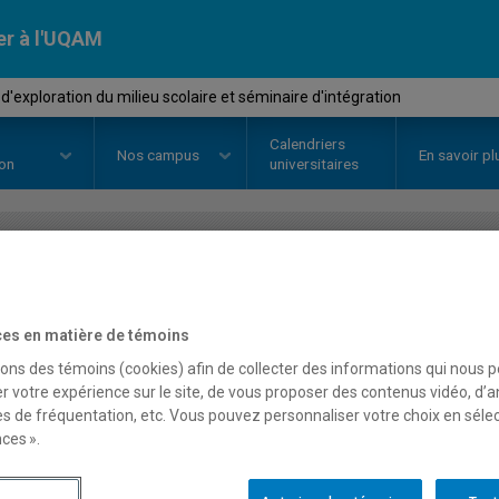
er à l'UQAM
'exploration du milieu scolaire et séminaire d'intégration
Calendriers
Nos
campus
En savoir pl
ion
universitaires
OURS
//
AVM1901
-
Stage d'explo
scolaire et séminaire d'i
es en matière de témoins
sons des témoins (cookies) afin de collecter des informations qui nous 
r votre expérience sur le site, de vous proposer des contenus vidéo, d’a
es de fréquentation, etc. Vous pouvez personnaliser votre choix en séle
Description
Horaire - Été 2026
Horaire
ces ».