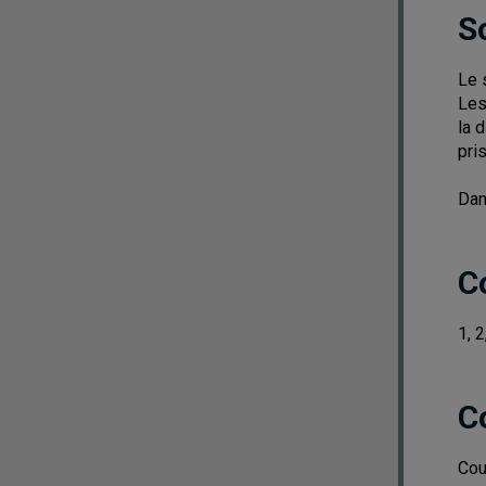
S
Le 
Les
la 
pri
Dan
C
1, 2
C
Cou