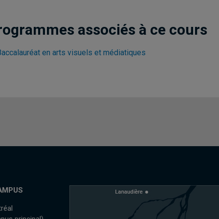
rogrammes associés à ce cours
Baccalauréat en arts visuels et médiatiques
AMPUS
réal