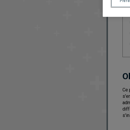
Préf
O
Ce 
s'e
adm
dif
s'i