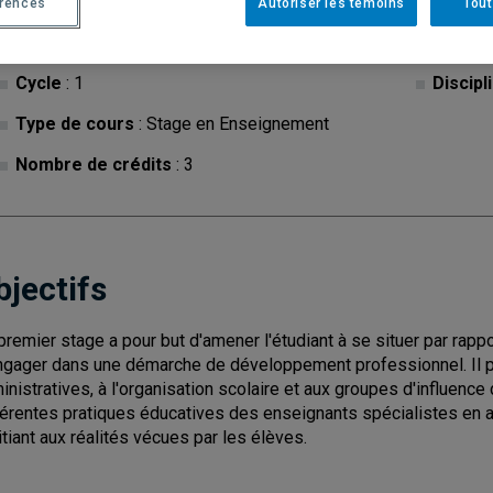
érences
Autoriser les témoins
Tout
Cycle
: 1
Discipl
Type de cours
: Stage en Enseignement
Nombre de crédits
: 3
bjectifs
premier stage a pour but d'amener l'étudiant à se situer par rappor
ngager dans une démarche de développement professionnel. Il pe
inistratives, à l'organisation scolaire et aux groupes d'influence 
férentes pratiques éducatives des enseignants spécialistes en ar
nitiant aux réalités vécues par les élèves.