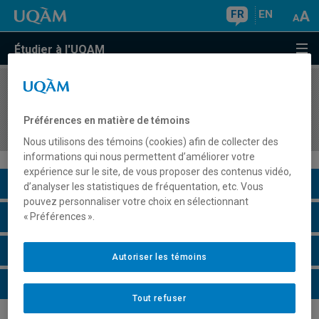
FR
EN
Étudier à l'UQAM
COURS
//
AVM2325
Création artistique : pratiques hybrides de
Préférences en matière de témoins
l'imagerie de synthèse 3D
Nous utilisons des témoins (cookies) afin de collecter des
informations qui nous permettent d’améliorer votre
expérience sur le site, de vous proposer des contenus vidéo,
Description du cours
d’analyser les statistiques de fréquentation, etc. Vous
pouvez personnaliser votre choix en sélectionnant
Horaire - Été 2026
« Préférences ».
Horaire - Automne 2026
Autoriser les témoins
Horaire - Hiver 2027
Tout refuser