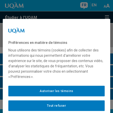
FR
EN
Étudier à l'UQAM
COURS
//
AVM2332
Art vidéo: écriture temporelle
Préférences en matière de témoins
Nous utilisons des témoins (cookies) afin de collecter des
informations qui nous permettent d’améliorer votre
Description du cours
expérience sur le site, de vous proposer des contenus vidéo,
d’analyser les statistiques de fréquentation, etc. Vous
Horaire - Été 2026
pouvez personnaliser votre choix en sélectionnant
« Préférences ».
Horaire - Automne 2026
Autoriser les témoins
Horaire - Hiver 2027
Tout refuser