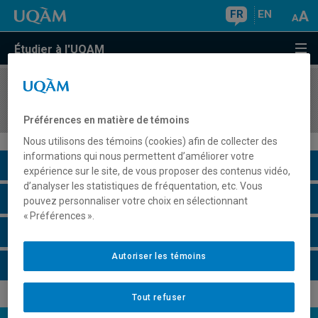
FR
EN
Étudier à l'UQAM
COURS
//
AVM2403
Dessin: le modèle vivant
Préférences en matière de témoins
Nous utilisons des témoins (cookies) afin de collecter des
informations qui nous permettent d’améliorer votre
Description du cours
expérience sur le site, de vous proposer des contenus vidéo,
d’analyser les statistiques de fréquentation, etc. Vous
Horaire - Été 2026
pouvez personnaliser votre choix en sélectionnant
« Préférences ».
Horaire - Automne 2026
Autoriser les témoins
Horaire - Hiver 2027
Tout refuser