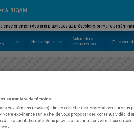
er à l'UQAM
'enseignement des arts plastiques au préscolaire-primaire et séminair
Calendriers
Nos
campus
En savoir pl
ion
universitaires
OURS
//
AVM2901
-
Stage d'ense
plastiques au préscolair
es en matière de témoins
d'intégration
sons des témoins (cookies) afin de collecter des informations qui nous 
r votre expérience sur le site, de vous proposer des contenus vidéo, d’a
es de fréquentation, etc. Vous pouvez personnaliser votre choix en séle
ces ».
Description
Horaire - Été 2026
Horaire