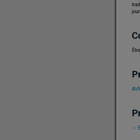
tra
jou
C
Êtr
P
AVM
P