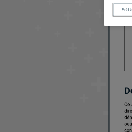
Préf
D
Ce 
dir
dém
oeu
con