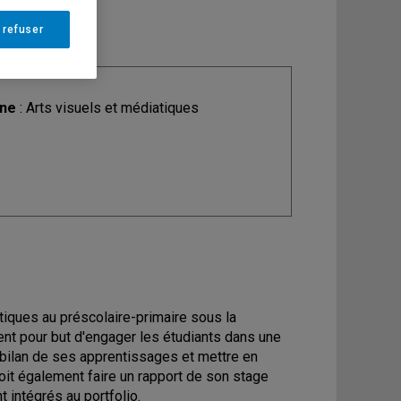
 refuser
ine
: Arts visuels et médiatiques
tiques au préscolaire-primaire sous la
ment pour but d'engager les étudiants dans une
 bilan de ses apprentissages et mettre en
oit également faire un rapport de son stage
intégrés au portfolio.