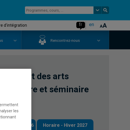
fr
en
e d'intégration
us
Rencontrez-nous
ignement des arts
e-primaire et séminaire
permettent
nalyser les
ctionnant
 - Automne 2026
Horaire - Hiver 2027