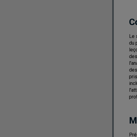
C
Le 
du 
leç
des
l'a
des
pri
inc
l'a
pro
M
Pré