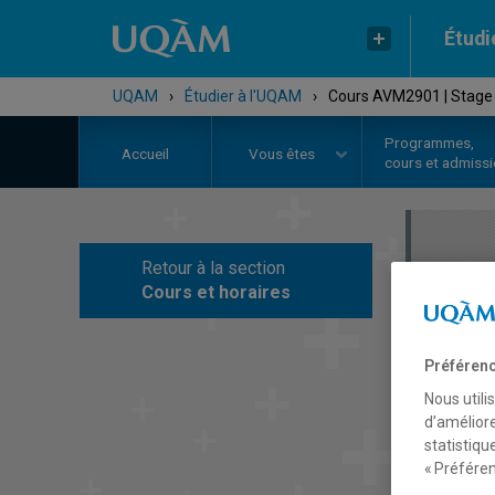
Étudi
UQAM
›
Étudier à l'UQAM
›
Cours AVM2901 | Stage d
Programmes,
Accueil
Vous êtes
cours et admiss
Retour à la section
C
Cours et horaires
Préférenc
Nous utili
d’améliore
statistiqu
« Préféren