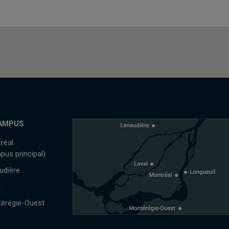
AMPUS
réal
pus principal)
udière
l
érégie-Ouest