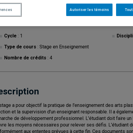
érences
Autoriser les témoins
Tout
Cycle
: 1
Discipl
Type de cours
: Stage en Enseignement
Nombre de crédits
: 4
escription
stage a pour objectif la pratique de l'enseignement des arts plas
ection et la supervision d'un enseignant responsable. Il a égale
arche de développement professionnel. L'étudiant doit faire un
vre les moyens nécessaires pour relever ses défis. L'étudiant d
formément aux ententes prévues à cette fin. Ces documents sont 