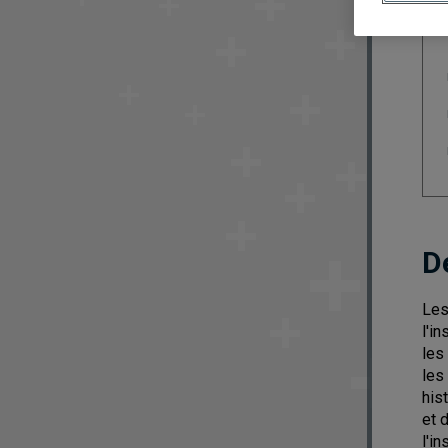
D
Les
l'i
les
les
his
et 
l'i