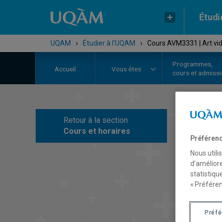
Étudi
UQAM
›
Étudier à l'UQAM
›
Cours AVM3331 | Art vidé
Programmes,
Accueil
Vous êtes
cours et admiss
Retour à la section
C
Cours et horaires
Préférenc
Nous utili
d’améliore
statistiqu
« Préféren
Préf