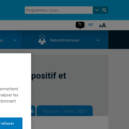
fr
en
us
Rencontrez-nous
ace, dispositif et
permettent
nalyser les
ctionnant
 - Automne 2026
Horaire - Hiver 2027
 refuser