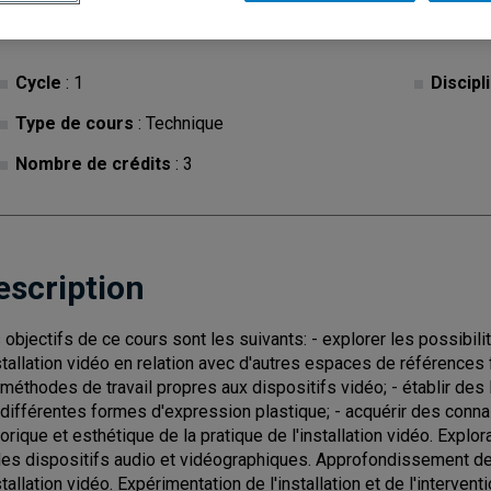
Cycle
: 1
Discipl
Type de cours
: Technique
Nombre de crédits
: 3
escription
 objectifs de ce cours sont les suivants: - explorer les possibil
nstallation vidéo en relation avec d'autres espaces de références
 méthodes de travail propres aux dispositifs vidéo; - établir des li
 différentes formes d'expression plastique; - acquérir des conn
torique et esthétique de la pratique de l'installation vidéo. Expl
des dispositifs audio et vidéographiques. Approfondissement des
nstallation vidéo. Expérimentation de l'installation et de l'interv