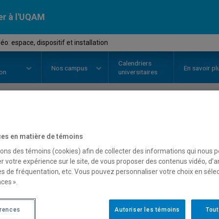
er à l'UQAM
o: espace, dispositif et installation
Calendriers
Nos
campus
En savoir pl
ion
universitaires
OURS
//
AVM3331
-
Art vidéo: esp
es en matière de témoins
installation
sons des témoins (cookies) afin de collecter des informations qui nous 
r votre expérience sur le site, de vous proposer des contenus vidéo, d’a
es de fréquentation, etc. Vous pouvez personnaliser votre choix en séle
ces ».
Description
Horaire - Été 2026
Horaire
érences
Autoriser les témoins
Tout