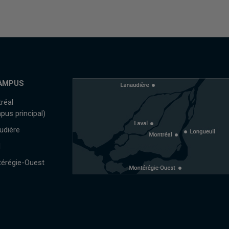
AMPUS
réal
pus principal)
udière
l
érégie-Ouest