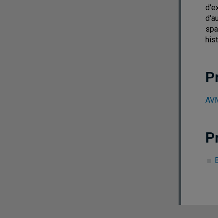
d'e
d'a
spa
his
P
AVM
P