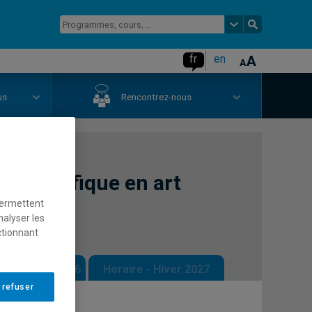
fr
en
us
Rencontrez-nous
e spécifique en art
permettent
nalyser les
ctionnant
 - Automne 2026
Horaire - Hiver 2027
 refuser