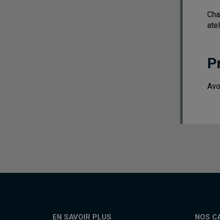
Cha
atel
P
Avo
EN SAVOIR PLUS
NOS C