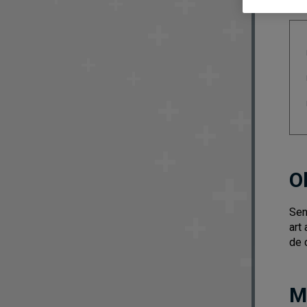
O
Sen
art
de 
M