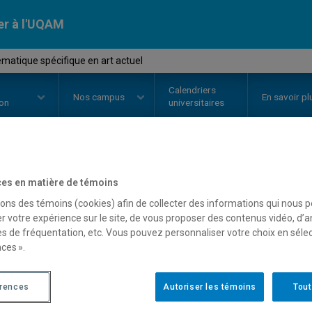
er à l'UQAM
matique spécifique en art actuel
Calendriers
Nos
campus
En savoir pl
ion
universitaires
OURS
//
AVM460D
-
Problématiqu
es en matière de témoins
sons des témoins (cookies) afin de collecter des informations qui nous 
actuel
r votre expérience sur le site, de vous proposer des contenus vidéo, d’a
es de fréquentation, etc. Vous pouvez personnaliser votre choix en séle
ces ».
Description
Horaire - Été 2026
Horaire
érences
Autoriser les témoins
Tout