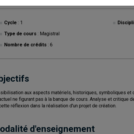
Cycle
: 1
Discipl
Type de cours
: Magistral
Nombre de crédits
: 6
bjectifs
sibilisation aux aspects matériels, historiques, symboliques et
 actuel ne figurant pas à la banque de cours. Analyse et critique 
cette réflexion dans la réalisation d'un projet de création.
odalité d'enseignement