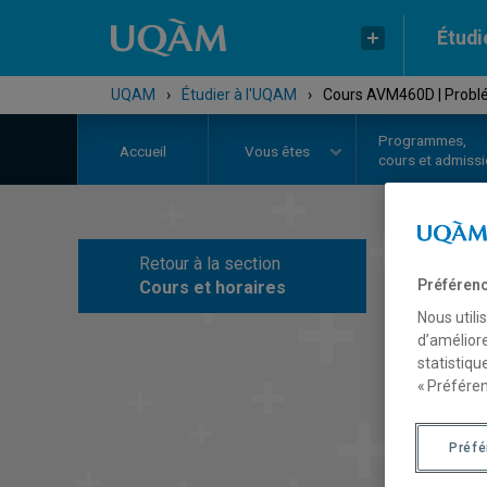
Étudi
UQAM
›
Étudier à l'UQAM
›
Cours AVM460D | Problé
Programmes,
Accueil
Vous êtes
cours et admiss
Retour à la section
C
Préférenc
Cours et horaires
Nous utili
d’améliore
statistiqu
« Préféren
Préf