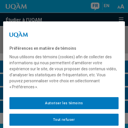
FR
EN
Étudier à l'UQAM
COURS
//
AVM580J
Dispositifs - écrans
Préférences en matière de témoins
Nous utilisons des témoins (cookies) afin de collecter des
informations qui nous permettent d’améliorer votre
Description du cours
expérience sur le site, de vous proposer des contenus vidéo,
d’analyser les statistiques de fréquentation, etc. Vous
Horaire - Été 2026
pouvez personnaliser votre choix en sélectionnant
« Préférences ».
Horaire - Automne 2026
Autoriser les témoins
Horaire - Hiver 2027
Tout refuser