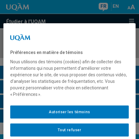
FR
EN
Étudier à l'UQAM
COURS
//
AVM5935
Didactique et présentation de l'image
Préférences en matière de témoins
Nous utilisons des témoins (cookies) afin de collecter des
informations qui nous permettent d’améliorer votre
Description du cours
expérience sur le site, de vous proposer des contenus vidéo,
d’analyser les statistiques de fréquentation, etc. Vous
Horaire - Été 2026
pouvez personnaliser votre choix en sélectionnant
« Préférences ».
Horaire - Automne 2026
Autoriser les témoins
Horaire - Hiver 2027
Tout refuser