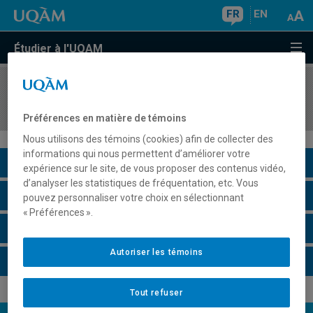
FR
EN
Étudier à l'UQAM
COURS
//
AVM5955
Arts plastiques et perspectives thérapeutiques
Préférences en matière de témoins
Nous utilisons des témoins (cookies) afin de collecter des
informations qui nous permettent d’améliorer votre
Description du cours
expérience sur le site, de vous proposer des contenus vidéo,
d’analyser les statistiques de fréquentation, etc. Vous
Horaire - Été 2026
pouvez personnaliser votre choix en sélectionnant
« Préférences ».
Horaire - Automne 2026
Autoriser les témoins
Horaire - Hiver 2027
Tout refuser