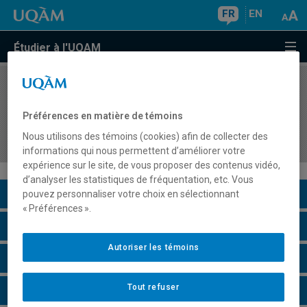
FR
EN
Étudier à l'UQAM
COURS
//
AVM8190
Séminaire et pratique supervisée 3 : réflexion,
Préférences en matière de témoins
analyse et création d'un projet pédagogique
Nous utilisons des témoins (cookies) afin de collecter des
novateur
informations qui nous permettent d’améliorer votre
expérience sur le site, de vous proposer des contenus vidéo,
d’analyser les statistiques de fréquentation, etc. Vous
Description du cours
pouvez personnaliser votre choix en sélectionnant
« Préférences ».
Horaire - Été 2026
Autoriser les témoins
Horaire - Automne 2026
Tout refuser
Horaire - Hiver 2027