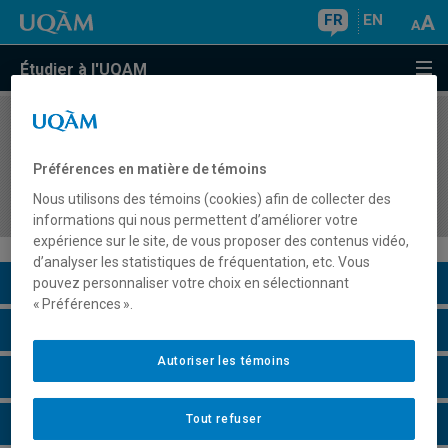
FR
EN
Étudier à l'UQAM
COURS
//
AVM8793
Stage 3 en enseignement des arts plastiques au
Préférences en matière de témoins
préscolaire-primaire ou au secondaire :
Nous utilisons des témoins (cookies) afin de collecter des
intégration des compétences professionnelles
informations qui nous permettent d’améliorer votre
expérience sur le site, de vous proposer des contenus vidéo,
d’analyser les statistiques de fréquentation, etc. Vous
Description du cours
pouvez personnaliser votre choix en sélectionnant
« Préférences ».
Horaire - Été 2026
Autoriser les témoins
Horaire - Automne 2026
Tout refuser
Horaire - Hiver 2027