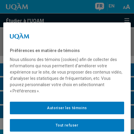
FR
EN
Étudier à l'UQAM
COURS
//
BCM2100
Biophysique des macromolécules
Préférences en matière de témoins
Nous utilisons des témoins (cookies) afin de collecter des
informations qui nous permettent d’améliorer votre
Description du cours
expérience sur le site, de vous proposer des contenus vidéo,
d’analyser les statistiques de fréquentation, etc. Vous
Horaire - Été 2026
pouvez personnaliser votre choix en sélectionnant
« Préférences ».
Horaire - Automne 2026
Autoriser les témoins
Horaire - Hiver 2027
Tout refuser