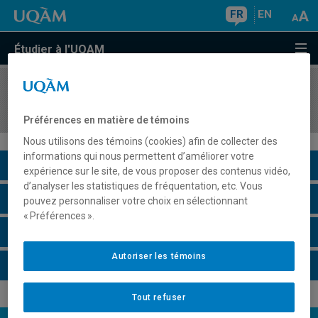
FR
EN
Étudier à l'UQAM
COURS
//
BCM3500
Biochimie instrumentale
Préférences en matière de témoins
Nous utilisons des témoins (cookies) afin de collecter des
informations qui nous permettent d’améliorer votre
Description du cours
expérience sur le site, de vous proposer des contenus vidéo,
d’analyser les statistiques de fréquentation, etc. Vous
Horaire - Été 2026
pouvez personnaliser votre choix en sélectionnant
« Préférences ».
Horaire - Automne 2026
Autoriser les témoins
Horaire - Hiver 2027
Tout refuser