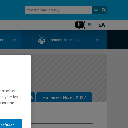
fr
en
us
Rencontrez-nous
permettent
nalyser les
 - Automne 2026
Horaire - Hiver 2027
ctionnant
 refuser