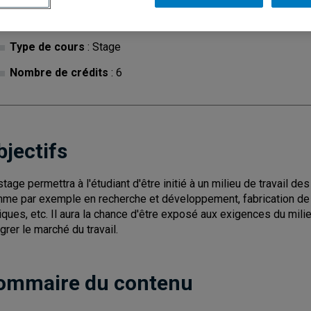
Cycle
: 2
Discipl
Type de cours
: Stage
Nombre de crédits
: 6
bjectifs
stage permettra à l'étudiant d'être initié à un milieu de travail de
me par exemple en recherche et développement, fabrication de
niques, etc. Il aura la chance d'être exposé aux exigences du milie
égrer le marché du travail.
ommaire du contenu