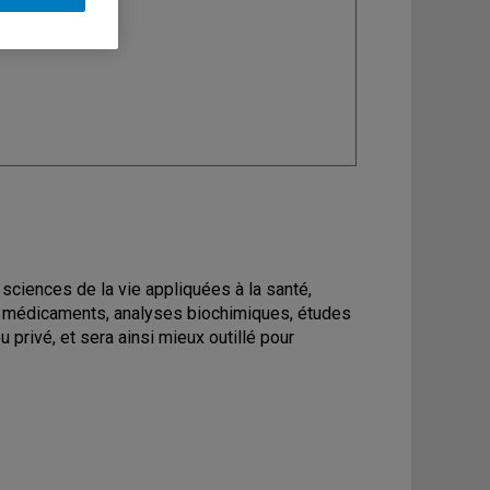
ine
: Biochimie
s sciences de la vie appliquées à la santé,
 médicaments, analyses biochimiques, études
u privé, et sera ainsi mieux outillé pour