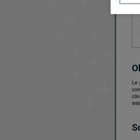
O
Le 
com
cli
int
S