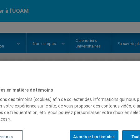
er à l'UQAM
Calendriers
Nos
campus
En savoir pl
ion
universitaires
OURS
//
BCM8000
-
Stage
es en matière de témoins
sons des témoins (cookies) afin de collecter des informations qui nous 
r votre expérience sur le site, de vous proposer des contenus vidéo, d’a
Description
Horaire - Été 2026
Horaire
es de fréquentation, etc. Vous pouvez personnaliser votre choix en séle
ces ».
érences
Autoriser les témoins
Tout