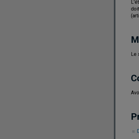
L'é
doi
(ar
M
Le 
C
Avo
P