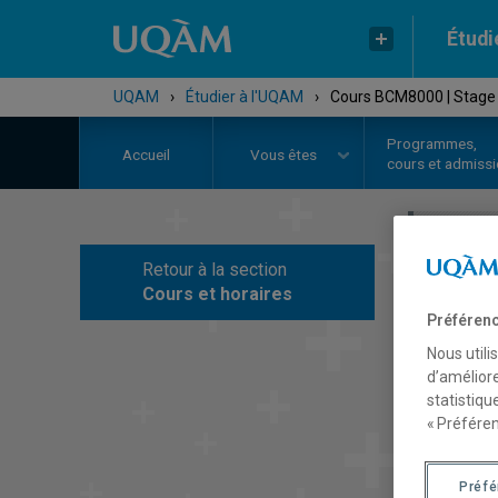
Étudi
UQAM
›
Étudier à l'UQAM
›
Cours BCM8000 | Stage
Programmes,
Accueil
Vous êtes
cours et admiss
Retour à la section
C
Cours et horaires
Préférenc
Nous utili
d’améliore
statistiqu
« Préféren
Préf