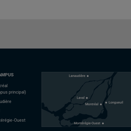
AMPUS
réal
pus principal)
udière
l
érégie-Ouest