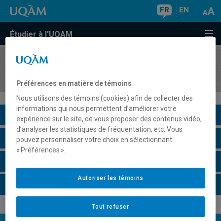
FR
EN
Étudier à l'UQAM
COURS
//
BIA2101
Métabolisme et régulation des végétaux
Préférences en matière de témoins
Nous utilisons des témoins (cookies) afin de collecter des
informations qui nous permettent d’améliorer votre
Description du cours
expérience sur le site, de vous proposer des contenus vidéo,
d’analyser les statistiques de fréquentation, etc. Vous
Horaire - Été 2026
pouvez personnaliser votre choix en sélectionnant
« Préférences ».
Horaire - Automne 2026
Autoriser les témoins
Horaire - Hiver 2027
Tout refuser