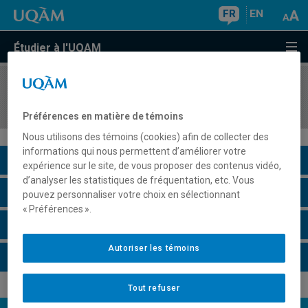
FR
EN
Étudier à l'UQAM
COURS
//
BIF7001
Bio-informatique avancée
Préférences en matière de témoins
Nous utilisons des témoins (cookies) afin de collecter des
informations qui nous permettent d’améliorer votre
Description du cours
expérience sur le site, de vous proposer des contenus vidéo,
d’analyser les statistiques de fréquentation, etc. Vous
Horaire - Été 2026
pouvez personnaliser votre choix en sélectionnant
« Préférences ».
Horaire - Automne 2026
Autoriser les témoins
Horaire - Hiver 2027
Tout refuser