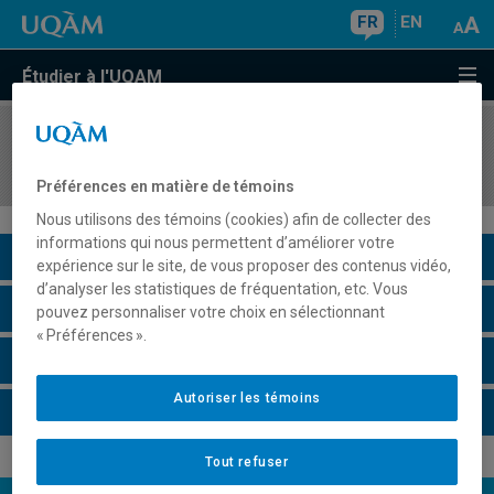
FR
EN
Étudier à l'UQAM
COURS
//
BIO7001
Principes de toxicologie-écotoxicologie
Préférences en matière de témoins
Nous utilisons des témoins (cookies) afin de collecter des
informations qui nous permettent d’améliorer votre
Description du cours
expérience sur le site, de vous proposer des contenus vidéo,
d’analyser les statistiques de fréquentation, etc. Vous
Horaire - Été 2026
pouvez personnaliser votre choix en sélectionnant
« Préférences ».
Horaire - Automne 2026
Autoriser les témoins
Horaire - Hiver 2027
Tout refuser