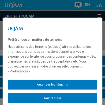
FR
EN
Étudier à l'UQAM
COURS
//
CAR8921
Projet de recherche en counseling de carrière et
Préférences en matière de témoins
en orientation II
Nous utilisons des témoins (cookies) afin de collecter des
informations qui nous permettent d’améliorer votre
expérience sur le site, de vous proposer des contenus vidéo,
Description du cours
d’analyser les statistiques de fréquentation, etc. Vous
pouvez personnaliser votre choix en sélectionnant
Horaire - Été 2026
« Préférences ».
Horaire - Automne 2026
Autoriser les témoins
Horaire - Hiver 2027
Tout refuser