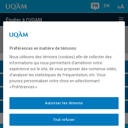
FR
EN
Étudier à l'UQAM
COURS
//
CHI2000
Stage en milieu de travail
Préférences en matière de témoins
Nous utilisons des témoins (cookies) afin de collecter des
informations qui nous permettent d’améliorer votre
Description du cours
expérience sur le site, de vous proposer des contenus vidéo,
d’analyser les statistiques de fréquentation, etc. Vous
Horaire - Été 2026
pouvez personnaliser votre choix en sélectionnant
« Préférences ».
Horaire - Automne 2026
Autoriser les témoins
Horaire - Hiver 2027
Tout refuser