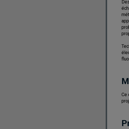
Des
éch
mét
app
pro
pro
Tec
éle
flu
M
Ce 
proj
P