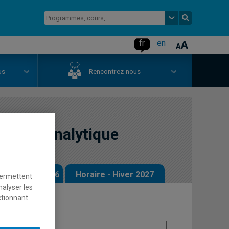
fr
en
us
Rencontrez-nous
mie bioanalytique
 - Automne 2026
Horaire - Hiver 2027
permettent
nalyser les
ctionnant