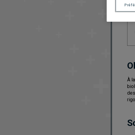
Préf
O
À l
bio
des
rig
S