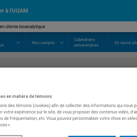
er à l'UQAM
 en chimie bioanalytique
Calendriers
Nos
campus
En savoir pl
ion
universitaires
OURS
//
CHI3110
-
Projets en chi
es en matière de témoins
Description
Horaire - Été 2026
Horaire
sons des témoins (cookies) afin de collecter des informations qui nous 
r votre expérience sur le site, de vous proposer des contenus vidéo, d’a
es de fréquentation, etc. Vous pouvez personnaliser votre choix en séle
ces ».