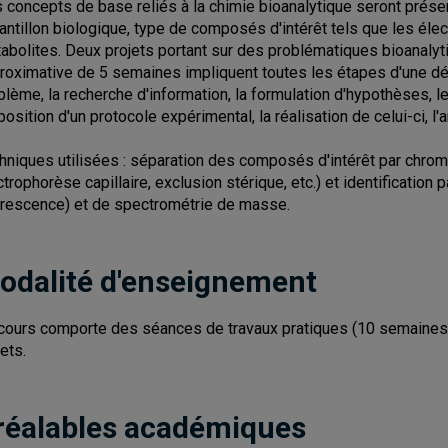
 concepts de base reliés à la chimie bioanalytique seront présen
antillon biologique, type de composés d'intérêt tels que les élect
abolites. Deux projets portant sur des problématiques bioanalyt
roximative de 5 semaines impliquent toutes les étapes d'une dém
blème, la recherche d'information, la formulation d'hypothèses, 
position d'un protocole expérimental, la réalisation de celui-ci, l
hniques utilisées : séparation des composés d'intérêt par chroma
ctrophorèse capillaire, exclusion stérique, etc.) et identification
orescence) et de spectrométrie de masse.
odalité d'enseignement
cours comporte des séances de travaux pratiques (10 semaines
ets.
réalables académiques