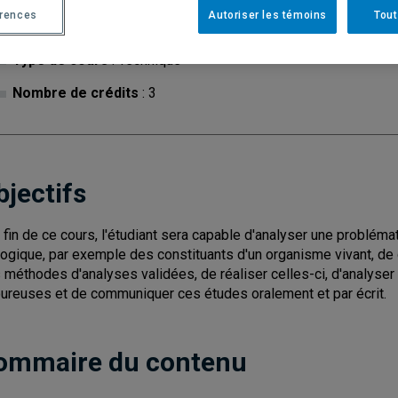
érences
Autoriser les témoins
Tout
Cycle
: 1
Discipl
Type de cours
: Technique
Nombre de crédits
: 3
bjectifs
a fin de ce cours, l'étudiant sera capable d'analyser une problémat
logique, par exemple des constituants d'un organisme vivant, de c
 méthodes d'analyses validées, de réaliser celles-ci, d'analyser
oureuses et de communiquer ces études oralement et par écrit.
ommaire du contenu