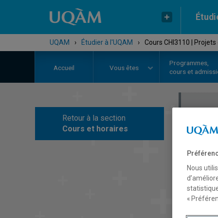
Étudi
UQAM
›
Étudier à l'UQAM
›
Cours CHI3110 | Projets
Programmes,
Accueil
Vous êtes
cours et admiss
Retour à la section
C
Cours et horaires
Préférenc
Nous utili
d’améliore
statistiqu
« Préféren