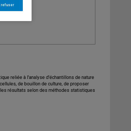
 refuser
ine
: Chimie
ique reliée à l'analyse d'échantillons de nature
ellules, de bouillon de culture, de proposer
 les résultats selon des méthodes statistiques