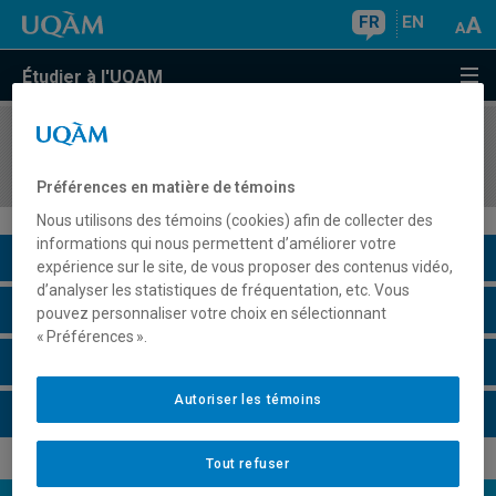
FR
EN
Étudier à l'UQAM
COURS
//
CHI3330
Chimie thérapeutique
Préférences en matière de témoins
Nous utilisons des témoins (cookies) afin de collecter des
informations qui nous permettent d’améliorer votre
Description du cours
expérience sur le site, de vous proposer des contenus vidéo,
d’analyser les statistiques de fréquentation, etc. Vous
Horaire - Été 2026
pouvez personnaliser votre choix en sélectionnant
« Préférences ».
Horaire - Automne 2026
Autoriser les témoins
Horaire - Hiver 2027
Tout refuser