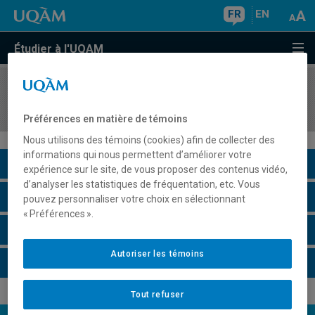
FR
EN
Étudier à l'UQAM
COURS
//
CHI7210
Sujets de pointe en chimie inorganique
Préférences en matière de témoins
Nous utilisons des témoins (cookies) afin de collecter des
informations qui nous permettent d’améliorer votre
Description du cours
expérience sur le site, de vous proposer des contenus vidéo,
d’analyser les statistiques de fréquentation, etc. Vous
Horaire - Été 2026
pouvez personnaliser votre choix en sélectionnant
« Préférences ».
Horaire - Automne 2026
Autoriser les témoins
Horaire - Hiver 2027
Tout refuser